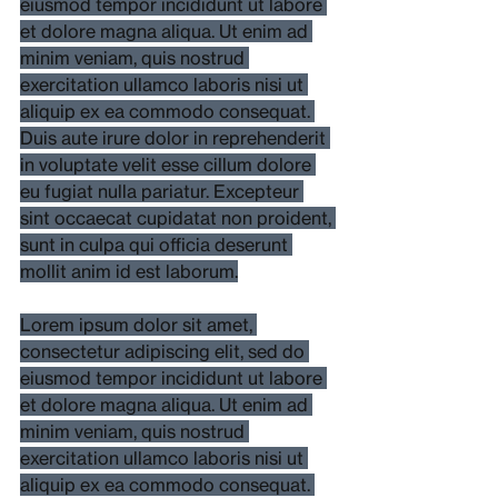
eiusmod tempor incididunt ut labore 
et dolore magna aliqua. Ut enim ad 
minim veniam, quis nostrud 
exercitation ullamco laboris nisi ut 
aliquip ex ea commodo consequat. 
Duis aute irure dolor in reprehenderit 
in voluptate velit esse cillum dolore 
eu fugiat nulla pariatur. Excepteur 
sint occaecat cupidatat non proident, 
sunt in culpa qui officia deserunt 
mollit anim id est laborum.
Lorem ipsum dolor sit amet, 
consectetur adipiscing elit, sed do 
eiusmod tempor incididunt ut labore 
et dolore magna aliqua. Ut enim ad 
minim veniam, quis nostrud 
exercitation ullamco laboris nisi ut 
aliquip ex ea commodo consequat. 